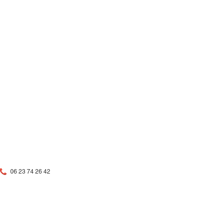
te |
06 23 74 26 42