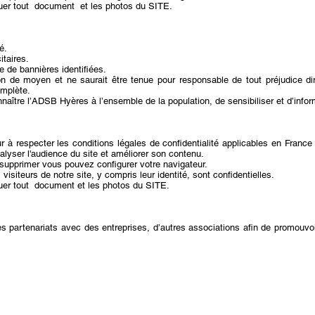
r tout document et les photos du SITE.
é.
citaires.
 de bannières identifiées.
 de moyen et ne saurait être tenue pour responsable de tout préjudice dire
omplète.
onnaître l’ADSB Hyères à l’ensemble de la population, de sensibiliser et d’info
r à respecter les conditions légales de confidentialité applicables en France
nalyser l'audience du site et améliorer son contenu.
 supprimer vous pouvez configurer votre navigateur.
isiteurs de notre site, y compris leur identité, sont confidentielles.
 tout document et les photos du SITE.
partenariats avec des entreprises, d’autres associations afin de promouvoi