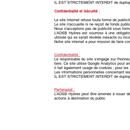
IL EST STRICTEMENT INTERDIT de duplique
Confidentialité et Sécurité :
Le site Internet refuse toute forme de publicit
Le site n'accueille ni ne reçoit de fonds publi
Nous n'acceptons pas de publicité sous forme
L’ADSB Hyères est soumise à une obligation
utilisée qui se serait révélée inexacte ou inc
Notre site internet a pour mission de faire c
Confidentialité :
Le responsable du site s'engage sur l'honneu
tiers. Ce site utilise Google Analytics pour a
Il fait également usage de cookies ; pour les
Les informations personnelles concernant les v
IL EST STRICTEMENT INTERDIT de dupliquer
Partenariat :
L’ADSB Hyères peut être amenée à nouer des 
actions à destination du public.