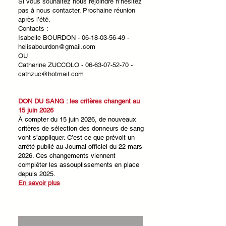
Si vous souhaitez nous rejoindre n’hésitez
pas à nous contacter. Prochaine réunion
après l’été.
Contacts :
Isabelle BOURDON -
06-18-03-56-49
-
helisabourdon@gmail.com
OU
Catherine ZUCCOLO -
06-63-07-52-70
-
cathzuc@hotmail.com
DON DU SANG : les critères changent au
15 juin 2026
À compter du 15 juin 2026, de nouveaux
critères de sélection des donneurs de sang
vont s’appliquer. C’est ce que prévoit un
arrêté publié au Journal officiel du 22 mars
2026. Ces changements viennent
compléter les assouplissements en place
depuis 2025.
En savoir plus