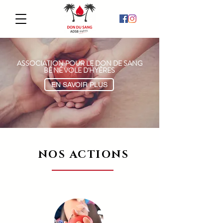
ASSOCIATION POUR LE DON DE SANG
B
É
N
É
VOLE D'HYÈRES
EN SAVOIR PLUS
NOS ACTIONS